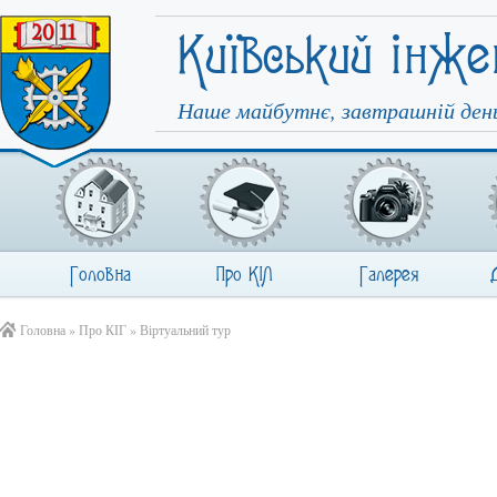
Київський інже
Наше майбутнє, завтрашній день
Головна
Про КІЛ
Галерея
Головна
»
Про КІГ
»
Віртуальний тур