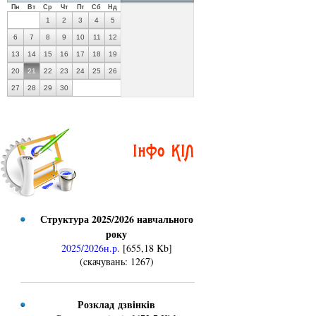
Пн
Вт
Ср
Чт
Пт
Сб
Нд
1
2
3
4
5
6
7
8
9
10
11
12
13
14
15
16
17
18
19
20
21
22
23
24
25
26
27
28
29
30
Інфо КІЛ
Структура 2025/2026 навчального
року
2025/2026н.р.
[655,18 Kb]
(cкачувань: 1267)
Розклад дзвінків