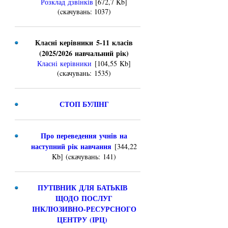
Розклад дзвінків
[672,7 Kb]
(cкачувань: 1037)
Класні керівники 5-11 класів
(2025/2026 навчальний рік)
Класні керівники
[104,55 Kb]
(cкачувань: 1535)
СТОП БУЛІНГ
Про переведення учнів на
наступний рік навчання
[344,22
Kb] (cкачувань: 141)
ПУТІВНИК ДЛЯ БАТЬКІВ
ЩОДО ПОСЛУГ
ІНКЛЮЗИВНО-РЕСУРСНОГО
ЦЕНТРУ (ІРЦ)