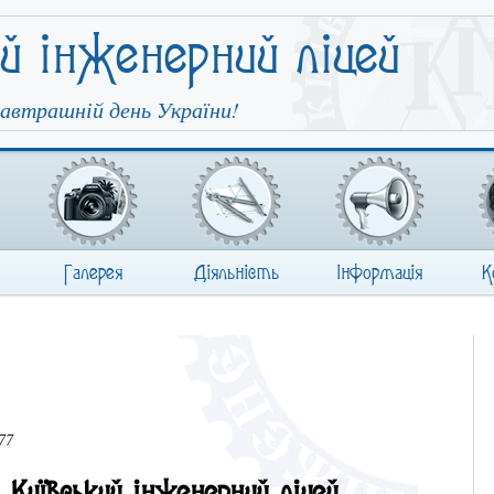
ий інженерний ліцей
автрашній день України!
Галерея
Діяльність
Інформація
К
77