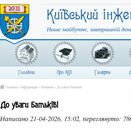
Київський інже
Наше майбутнє, завтрашній день
Головна
Про КІЛ
Галерея
Головна
»
Інформація
»
Батькам
» До уваги батьків!
До уваги батьків!
Написано 21-04-2026, 15:02, переглянуто: 78