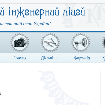
ий інженерний ліцей
автрашній день України!
Галерея
Діяльність
Інформація
К
2