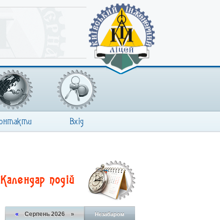
онтакти
Вхід
Календар подій
«
Серпень 2026 »
Незабаром