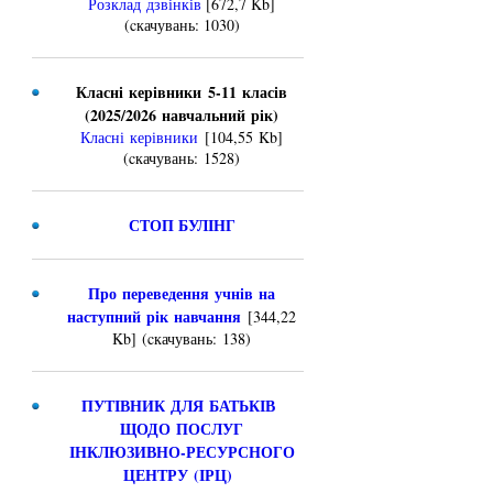
Розклад дзвінків
[672,7 Kb]
(cкачувань: 1030)
Класні керівники 5-11 класів
(2025/2026 навчальний рік)
Класні керівники
[104,55 Kb]
(cкачувань: 1528)
СТОП БУЛІНГ
Про переведення учнів на
наступний рік навчання
[344,22
Kb] (cкачувань: 138)
ПУТІВНИК ДЛЯ БАТЬКІВ
ЩОДО ПОСЛУГ
ІНКЛЮЗИВНО-РЕСУРСНОГО
ЦЕНТРУ (ІРЦ)