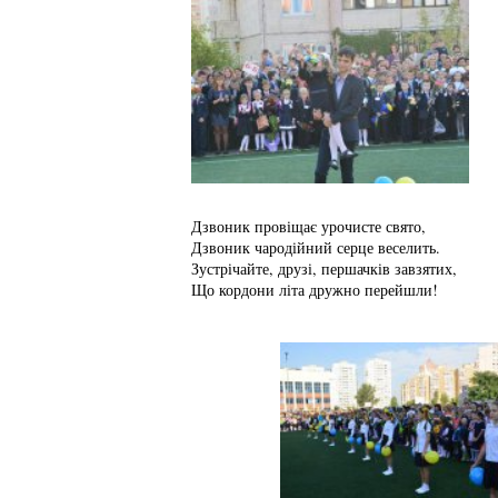
Дзвоник провіщає урочисте свято,
Дзвоник чародійний серце веселить.
Зустрічайте, друзі, першачків завзятих,
Що кордони літа дружно перейшли!