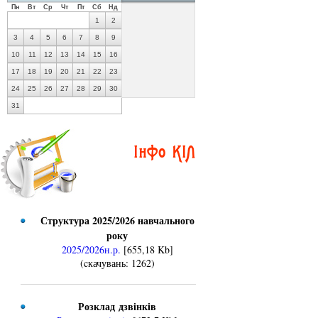
Пн
Вт
Ср
Чт
Пт
Сб
Нд
1
2
3
4
5
6
7
8
9
10
11
12
13
14
15
16
17
18
19
20
21
22
23
24
25
26
27
28
29
30
31
Інфо КІЛ
Структура 2025/2026 навчального
року
2025/2026н.р.
[655,18 Kb]
(cкачувань: 1262)
Розклад дзвінків