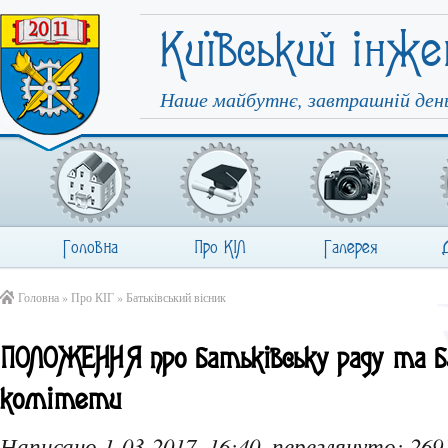
Київський інже
Наше майбутнє, завтрашній день
Головна
Про КІЛ
Галерея
Головна
»
Про КІГ
»
Батьківський вісник
ПОЛОЖЕННЯ про батьківську раду та б
комітети
Написано 1-03-2017, 16:40, переглянуто: 269